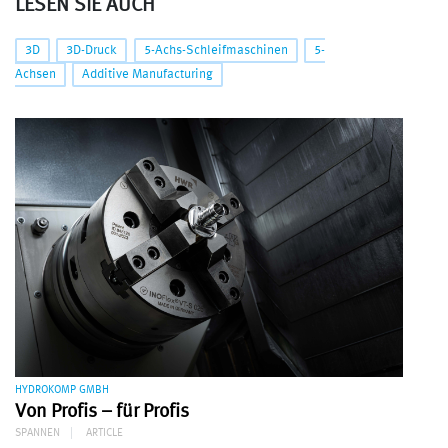
LESEN SIE AUCH
3D
3D-Druck
5-Achs-Schleifmaschinen
5-
Achsen
Additive Manufacturing
HYDROKOMP GMBH
Von Profis – für Profis
SPANNEN
ARTICLE