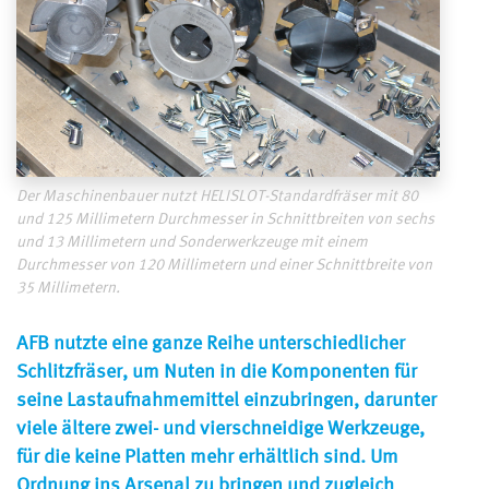
Der Maschinenbauer nutzt HELISLOT-Standardfräser mit 80
und 125 Millimetern Durchmesser in Schnittbreiten von sechs
und 13 Millimetern und Sonderwerkzeuge mit einem
Durchmesser von 120 Millimetern und einer Schnittbreite von
35 Millimetern.
AFB nutzte eine ganze Reihe unterschiedlicher
Schlitzfräser, um Nuten in die Komponenten für
seine Lastaufnahmemittel einzubringen, darunter
viele ältere zwei- und vierschneidige Werkzeuge,
für die keine Platten mehr erhältlich sind. Um
Ordnung ins Arsenal zu bringen und zugleich