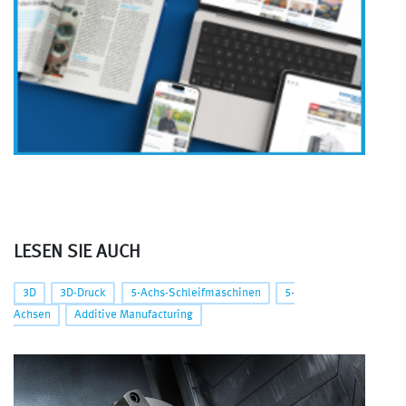
LESEN SIE AUCH
3D
3D-Druck
5-Achs-Schleifmaschinen
5-
Achsen
Additive Manufacturing