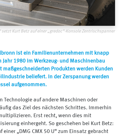
 setzt Kurt Betz auf einer „gredoc“-Konsole Zentrischspanner
ilbronn ist ein Familienunternehmen mit knapp
im Jahr 1980 im Werkzeug- und Maschinenbau
Mit maßgeschneiderten Produkten werden Kunden
lindustrie beliefert. In der Zerspanung werden
ressel aufgenommen.
ten Technologie auf andere Maschinen oder
äufig das Ziel des nächsten Schrittes. Immerhin
multiplizieren. Erst recht, wenn dies mit
sierung einhergeht. So geschehen bei Kurt Betz:
f einer „DMG CMX 50 U“ zum Einsatz gebracht