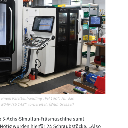
 einem Palettenhandling „PH 150“. Für das
80-IP-ITS 148“ vorbereitet. (Bild: Gressel)
e 5-Achs-Simultan-Fräsmaschine samt
Nötig wurden hierfür 24 Schraubstöcke. „Also