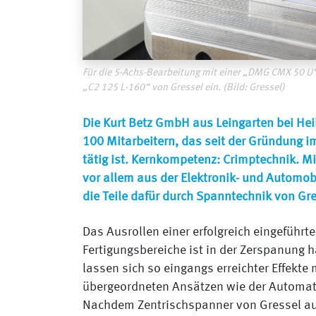
Für die 5-Achs-Bearbeitung mit einer „DMG CMX 50 U“
„C2 125 L-160“ von Gressel ein. (Bild: Gressel)
Die Kurt Betz GmbH aus Leingarten bei He
100 Mitarbeitern, das seit der Gründung 
tätig ist. Kernkompetenz: Crimptechnik. 
vor allem aus der Elektronik- und Automobi
die Teile dafür durch Spanntechnik von G
Das Ausrollen einer erfolgreich eingeführ
Fertigungsbereiche ist in der Zerspanung h
lassen sich so eingangs erreichter Effekte 
übergeordneten Ansätzen wie der Automati
Nachdem Zentrischspanner von Gressel au