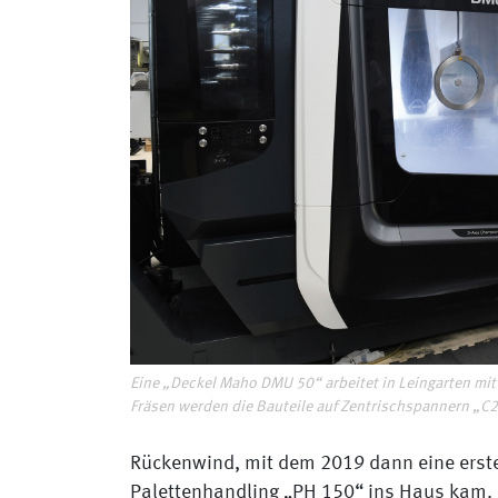
Eine „Deckel Maho DMU 50“ arbeitet in Leingarten mit
Fräsen werden die Bauteile auf Zentrischspannern „C2 
Rückenwind, mit dem 2019 dann eine erst
Palettenhandling „PH 150“ ins Haus kam. 