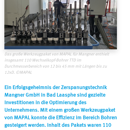
Das große Werkzeugpaket von MAPAL für Mangner enthielt
insgesamt 110 Wechselkopf-Bohrer TTD im
Durchmesserbereich von 12 bis 45 mm mit Längen bis zu
12xD. ©MAPAL
Ein Erfolgsgeheimnis der Zerspanungstechnik
Mangner GmbH in Bad Laasphe sind gezielte
Investitionen in die Optimierung des
Unternehmens. Mit einem großen Werkzeugpaket
von MAPAL konnte die Effizienz im Bereich Bohren
gesteigert werden. Inhalt des Pakets waren 110