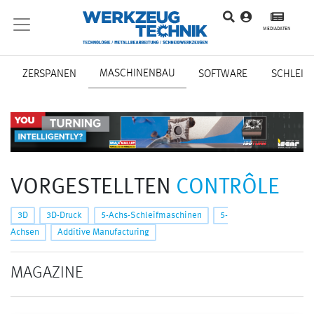
MEDIADATEN
MASCHINENBAU
ZERSPANEN
SOFTWARE
SCHLEIF
VORGESTELLTEN
CONTRÔLE
3D
3D-Druck
5-Achs-Schleifmaschinen
5-
Achsen
Additive Manufacturing
MAGAZINE