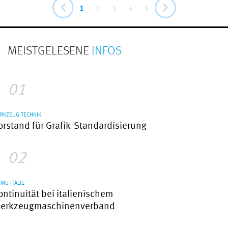
1
2
3
4
5
MEISTGELESENE
INFOS
01
RKZEUG TECHNIK
orstand für Grafik-Standardisierung
02
IMU ITALIE
ontinuität bei italienischem
erkzeugmaschinenverband