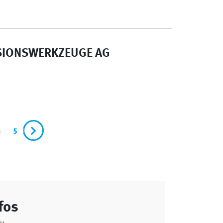
ISIONSWERKZEUGE AG
4
5
fos