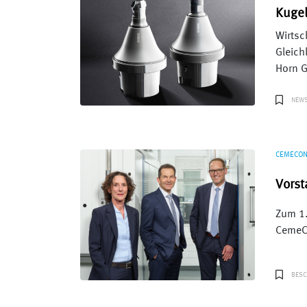
Kugel
Wirtsc
Gleich
Horn G
NEW
CEMECO
Vorst
Zum 1.
CemeCo
BESC