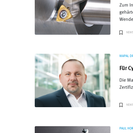
Zum In
gehärt
Wendes
NEW
MAPAL DR
Für C
Die Ma
Zertif
NEW
PAUL HO