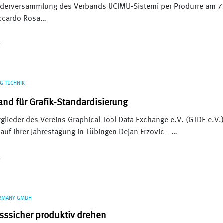
ederversammlung des Verbands UCIMU-Sistemi per Produrre am 7
iccardo Rosa…
S
G TECHNIK
and für Grafik-Standardisierung
tglieder des Vereins Graphical Tool Data Exchange e.V. (GTDE e.V.
auf ihrer Jahrestagung in Tübingen Dejan Frzovic –…
S
ERMANY GMBH
sssicher produktiv drehen