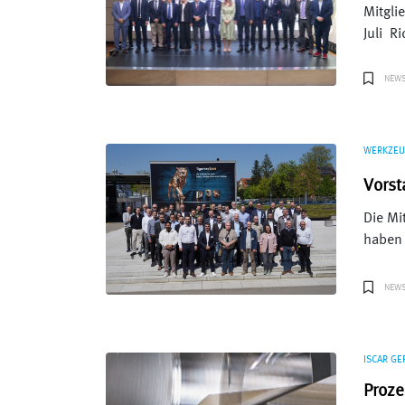
Mitgli
Juli R
NEW
WERKZEU
Vorst
Die Mi
haben 
NEW
ISCAR G
Proze