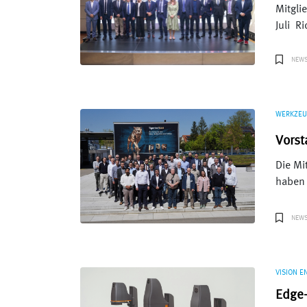
Mitgli
Juli R
NEW
WERKZEU
Vorst
Die Mi
haben 
NEW
VISION E
Edge-