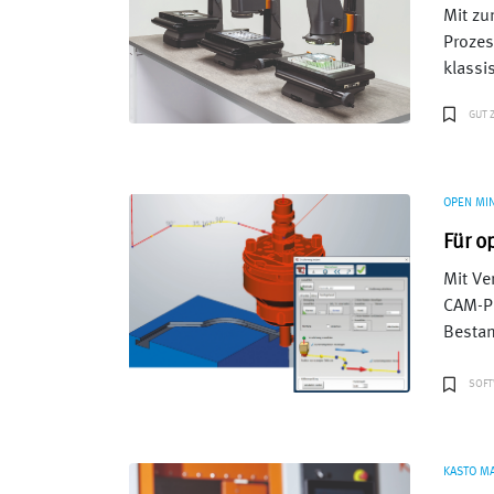
Mit zu
Prozes
klassi
GUT 
OPEN MI
Für o
Mit Ve
CAM-Pr
Bestan
SOF
KASTO M