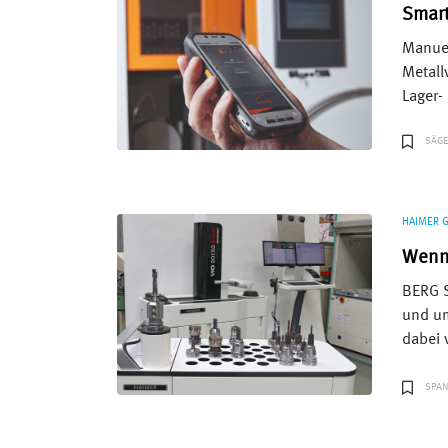
Smart
Manuel
Metall
Lager-
SÄGE
HAIMER 
Wenn 
BERG S
und u
dabei 
SPAN