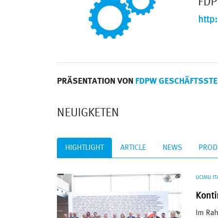
FDP
http
PRÄSENTATION VON
FDPW GESCHÄFTSSTE
NEUIGKETEN
HIGHTLIGHT
ARTICLE
NEWS
PROD
UCIMU IT
Konti
Im Rah