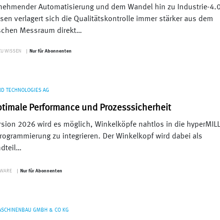
nehmender Automatisierung und dem Wandel hin zu Industrie-4.0
sen verlagert sich die Qualitätskontrolle immer stärker aus dem
schen Messraum direkt…
ZU WISSEN
Nur fûr Abonnenten
ND TECHNOLOGIES AG
ptimale Performance und Prozesssicherheit
rsion 2026 wird es möglich, Winkelköpfe nahtlos in die hyperMIL
ogrammierung zu integrieren. Der Winkelkopf wird dabei als
dteil…
TWARE
Nur fûr Abonnenten
ASCHINENBAU GMBH & CO KG