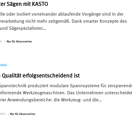
er Sägen mit KASTO
le oder isoliert voneinander ablaufende Vorgänge sind in der
verarbeitung nicht mehr zeitgemäß. Dank smarter Konzepte des
 und Sägespezialisten…
N
Nur fûr Abonnenten
GMBH
Qualität erfolgsentscheidend ist
panntechnik produziert modulare Spannsysteme für zerspanend
mformende Werkzeugmaschinen. Das Unternehmen unterscheide
vier Anwendungsbereiche: die Werkzeug- und die…
NEN
Nur fûr Abonnenten